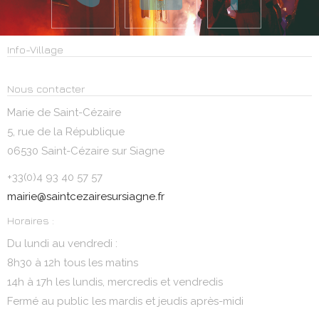
Info-Village
Nous contacter
Marie de Saint-Cézaire
5, rue de la République
06530 Saint-Cézaire sur Siagne
+33(0)4 93 40 57 57
mairie@saintcezairesursiagne.fr
Horaires :
Du lundi au vendredi :
8h30 à 12h tous les matins
14h à 17h les lundis, mercredis et vendredis
Fermé au public les mardis et jeudis après-midi