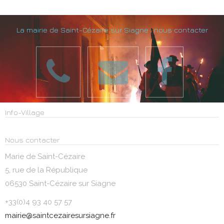
La mairie de Saint-Cézaire sur Siagne : nous contacter
BUDGET
Info-Village
Nous contacter
Marie de Saint-Cézaire
5, rue de la République
06530 Saint-Cézaire sur Siagne
+33(0)4 93 40 57 57
mairie@saintcezairesursiagne.fr