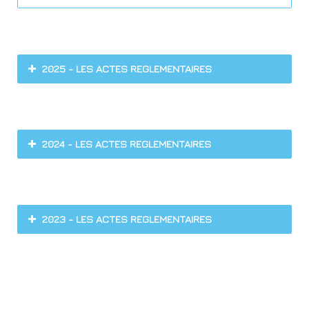
2025 - LES ACTES REGLEMENTAIRES
CLIQUEZ ICI
2024 - LES ACTES REGLEMENTAIRES
LES DELIBERATIONS
Conseil d'Administration du 05 avril 2024
2023 - LES ACTES REGLEMENTAIRES
Délibérations n°2024-010 : Listes des décisions, aides
LES DELIBERATIONS
alimentaires, aides financières, état des délivrances
-
Publié le 30-
04-24
Conseil d'Administration du 7 avril 2023
Délibérations n°2024-008 Bis : Délégation de pouvoir du
Délibération n°2023-005 : Vote d'une subvention