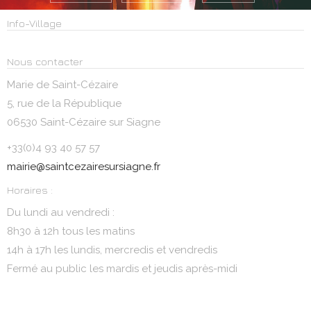
Info-Village
Nous contacter
Marie de Saint-Cézaire
5, rue de la République
06530 Saint-Cézaire sur Siagne
+33(0)4 93 40 57 57
mairie@saintcezairesursiagne.fr
Horaires :
Du lundi au vendredi :
8h30 à 12h tous les matins
14h à 17h les lundis, mercredis et vendredis
Fermé au public les mardis et jeudis après-midi