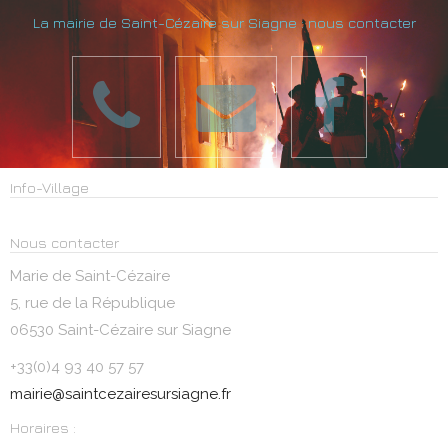
La mairie de Saint-Cézaire sur Siagne : nous contacter
Info-Village
Nous contacter
Marie de Saint-Cézaire
5, rue de la République
06530 Saint-Cézaire sur Siagne
+33(0)4 93 40 57 57
mairie@saintcezairesursiagne.fr
Horaires :