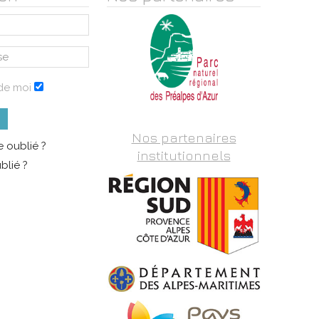
de moi
Nos partenaires
 oublié ?
institutionnels
blié ?