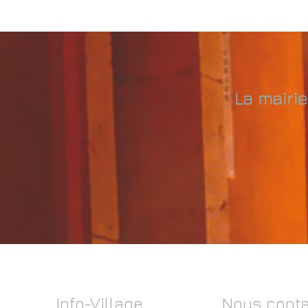
La mairi
Info-Village
Nous conta