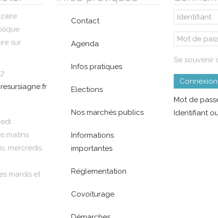
zaire
Contact
blique
re sur
Agenda
Se souvenir 
Infos pratiques
57
Connexion
resursiagne.fr
Elections
Mot de passe
Nos marchés publics
Identifiant ou
edi :
es matins
Informations
is, mercredis
importantes
Réglementation
es mardis et
Covoiturage
Démarches