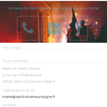
La mairie de Saint-Cézaire sur Siagne : nous contacter
Info-Village
Nous contacter
Marie de Saint-Cézaire
5, rue de la République
06530 Saint-Cézaire sur Siagne
+33(0)4 93 40 57 57
mairie@saintcezairesursiagne.fr
Horaires :