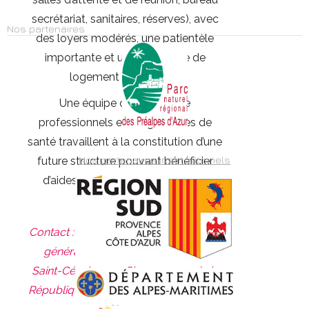
secrétariat, sanitaires, réserves), avec
Nos partenaires
des loyers modérés, une patientèle
importante et une possibilité de
logement temporaire.
Une équipe composée de
professionnels et d’organismes de
santé travaillent à la constitution d’une
Nos partenaires institutionnels
future structure pouvant bénéficier
d’aides financières à l’installation.
Contact : Valérie BRUNETTI, Directrice
générale des services, Mairie de
Saint-Cézaire-sur-Siagne, 5 rue de la
République, 06530 Saint-Cézaire-sur-