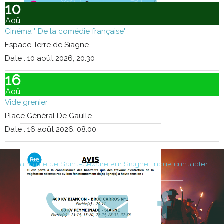
10
Aoû
Cinéma " De la comédie française"
Espace Terre de Siagne
Date :
10 août 2026, 20:30
16
Aoû
Vide grenier
Place Général De Gaulle
Date :
16 août 2026, 08:00
La mairie de Saint-Cézaire sur Siagne : nous contacter