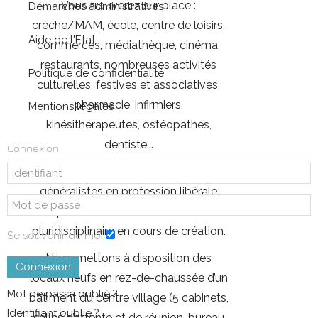
Vous trouverez sur place :
Démarches administratives
crèche/MAM, école, centre de loisirs,
Aide de l'Etat
commerces, médiathèque, cinéma,
restaurants, nombreuses activités
Politique de confidentialité
culturelles, festives et associatives,
pharmacie, infirmiers,
Mentions légales
kinésithérapeutes, ostéopathes,
dentiste...
Connexion
Nous recherchons des médecins
généralistes en profession libérale
pour notre maison de santé
pluridisciplinaire en cours de création.
Se souvenir de moi
Nous mettons à disposition des
Connexion
locaux neufs en rez-de-chaussée d’un
Mot de passe oublié ?
bâtiment du centre village (5 cabinets,
Identifiant oublié ?
salles d’attente et de réunion, bureau