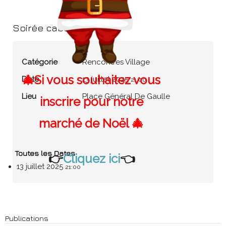
Soirée cabaret
Catégorie
Rencontres Village
🎄Si vous souhaitez vous
Date
13 juillet 2025
21:00
Lieu
Place Général De Gaulle
inscrire pour notre
marché de Noël 🎄
Toutes les Dates
👉
Cliquez ici
👈
13 juillet 2025
21:00
Publications