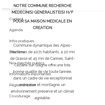
NOTRE COMMUNE RECHERCHE
Infos pratiques
MEDECIN(S) GENERALISTE(S) H/F
Contact
POUR SA MAISON MEDICALE EN
CREATION
Agenda
Infos pratiques
Commune dynamique des Alpes-
Maritimes de 4071 habitants, à 20 mn
Elections
de Grasse et 45 mn de Cannes, Saint-
Nos marchés publics
Cézaire-sur-Siagne offre une très
bonne qualité de vie toute l’année,
Informations importantes
dans un cadre de vie exceptionnel
entre mer et montagne, un
Réglementation
environnement préservé et un climat
Covoiturage
agréable.