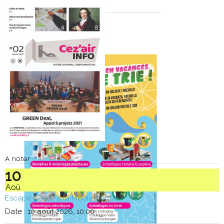
A noter
10
Aoû
Escape Game à la Médiathèque
Date :
10 août 2026, 10:00