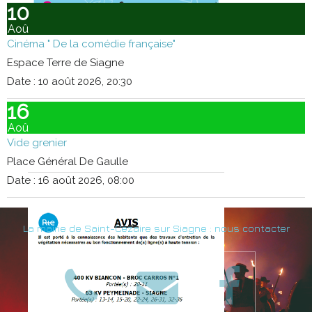
10
Aoû
Cinéma " De la comédie française"
Espace Terre de Siagne
Date :
10 août 2026, 20:30
16
Aoû
Vide grenier
Place Général De Gaulle
Date :
16 août 2026, 08:00
La mairie de Saint-Cézaire sur Siagne : nous contacter