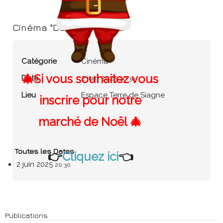
Cinéma "De mauvaise foi"
Catégorie
Cinéma
🎄Si vous souhaitez vous
Date
2 juin 2025
20:30
Lieu
Espace Terre de Siagne
inscrire pour notre
marché de Noël 🎄
Toutes les Dates
👉
Cliquez ici
👈
2 juin 2025
20:30
Publications