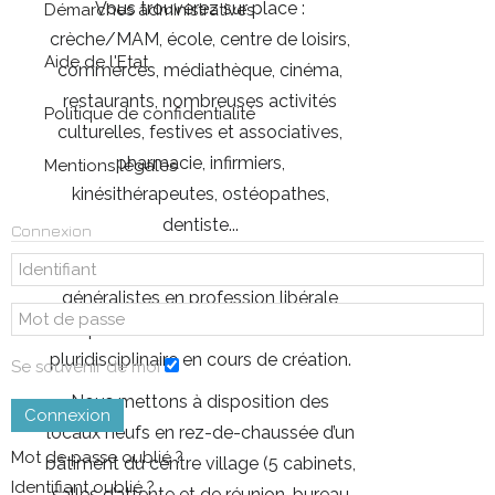
Vous trouverez sur place :
Démarches administratives
crèche/MAM, école, centre de loisirs,
Aide de l'Etat
commerces, médiathèque, cinéma,
restaurants, nombreuses activités
Politique de confidentialité
culturelles, festives et associatives,
pharmacie, infirmiers,
Mentions légales
kinésithérapeutes, ostéopathes,
dentiste...
Connexion
Nous recherchons des médecins
généralistes en profession libérale
pour notre maison de santé
pluridisciplinaire en cours de création.
Se souvenir de moi
Nous mettons à disposition des
Connexion
locaux neufs en rez-de-chaussée d’un
Mot de passe oublié ?
bâtiment du centre village (5 cabinets,
Identifiant oublié ?
salles d’attente et de réunion, bureau