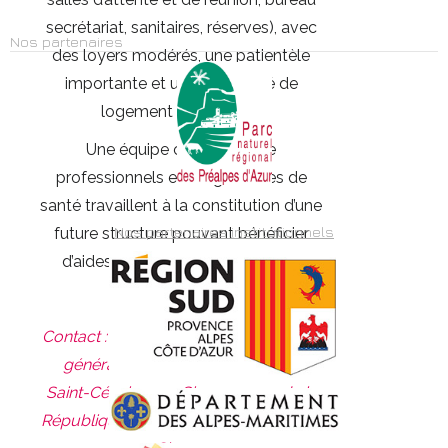
secrétariat, sanitaires, réserves), avec
Nos partenaires
des loyers modérés, une patientèle
importante et une possibilité de
logement temporaire.
Une équipe composée de
professionnels et d’organismes de
santé travaillent à la constitution d’une
Nos partenaires institutionnels
future structure pouvant bénéficier
d’aides financières à l’installation.
Contact : Valérie BRUNETTI, Directrice
générale des services, Mairie de
Saint-Cézaire-sur-Siagne, 5 rue de la
République, 06530 Saint-Cézaire-sur-