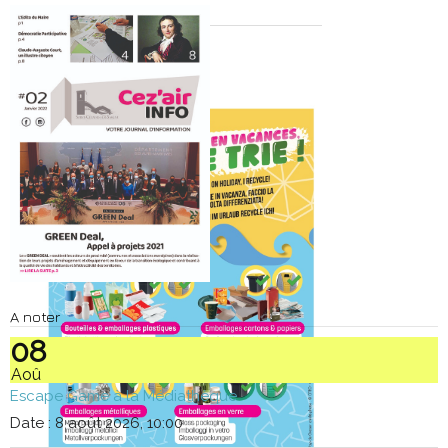
A noter
08
Aoû
Escape Game à la Médiathèque
Date :
8 août 2026, 10:00