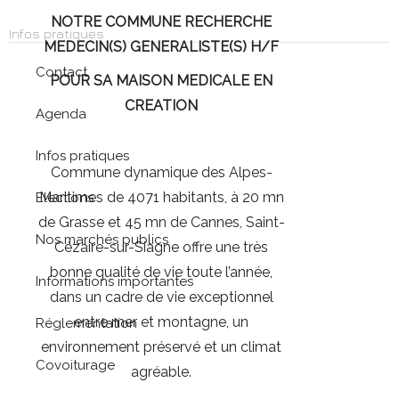
NOTRE COMMUNE RECHERCHE
Infos pratiques
MEDECIN(S) GENERALISTE(S) H/F
Contact
POUR SA MAISON MEDICALE EN
CREATION
Agenda
Infos pratiques
Commune dynamique des Alpes-
Maritimes de 4071 habitants, à 20 mn
Elections
de Grasse et 45 mn de Cannes, Saint-
Nos marchés publics
Cézaire-sur-Siagne offre une très
bonne qualité de vie toute l’année,
Informations importantes
dans un cadre de vie exceptionnel
entre mer et montagne, un
Réglementation
environnement préservé et un climat
Covoiturage
agréable.