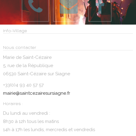
Info-Village
Nous contacter
Marie de Saint-Cézaire
5, rue de la République
06530 Saint-Cézaire sur Siagne
+33(0)4 93 40 57 57
mairie@saintcezairesursiagne.fr
Horaires :
Du lundi au vendredi :
8h30 à 12h tous les matins
14h à 17h les lundis, mercredis et vendredis