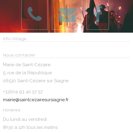
Info-Village
Nous contacter
Marie de Saint-Cézaire
5, rue de la République
06530 Saint-Cézaire sur Siagne
+33(0)4 93 40 57 57
mairie@saintcezairesursiagne.fr
Horaires :
Du lundi au vendredi :
8h30 à 12h tous les matins