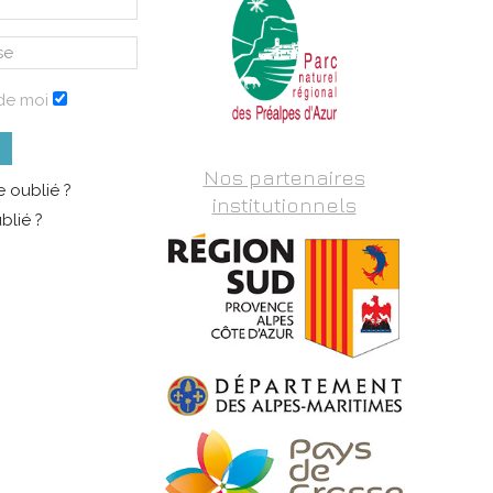
de moi
Nos partenaires
 oublié ?
institutionnels
blié ?