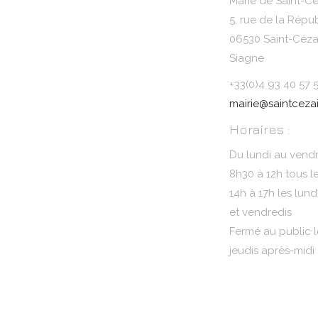
Marie de Saint-Cé
5, rue de la Répu
06530 Saint-Cézai
Siagne
+33(0)4 93 40 57 
mairie@saintcezai
Horaires :
Du lundi au vendr
8h30 à 12h tous l
14h à 17h les lund
et vendredis
Fermé au public l
jeudis après-midi