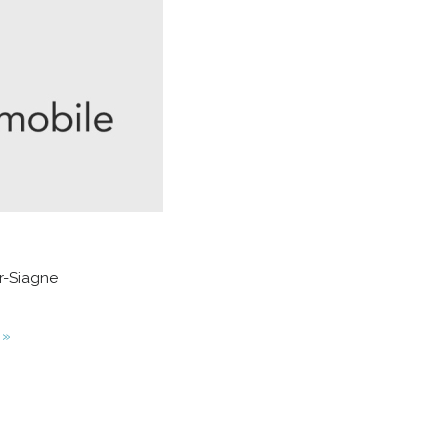
ur-Siagne
 »