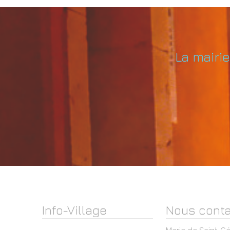
La mairi
Info-Village
Nous conta