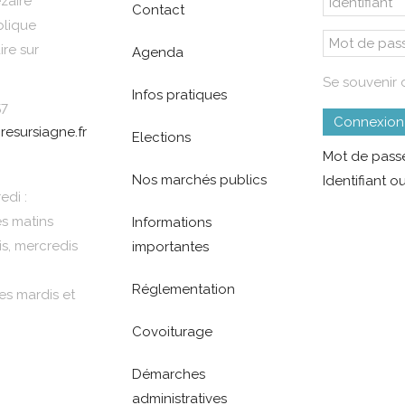
zaire
Contact
blique
re sur
Agenda
Se souvenir 
Infos pratiques
57
Connexion
resursiagne.fr
Elections
Mot de passe
Nos marchés publics
Identifiant ou
edi :
es matins
Informations
is, mercredis
importantes
Réglementation
es mardis et
Covoiturage
Démarches
administratives