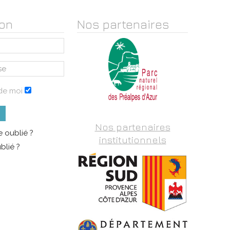
on
Nos partenaires
de moi
Nos partenaires
 oublié ?
institutionnels
blié ?