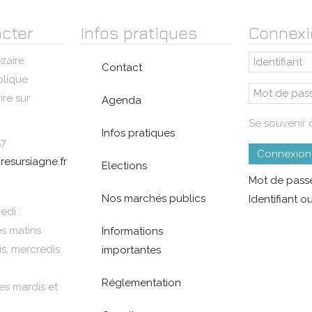
cter
Infos pratiques
Connexi
zaire
Contact
blique
re sur
Agenda
Se souvenir 
Infos pratiques
57
Connexion
resursiagne.fr
Elections
Mot de passe
Nos marchés publics
Identifiant ou
edi :
es matins
Informations
is, mercredis
importantes
Réglementation
es mardis et