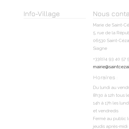
Info-Village
Nous conta
Marie de Saint-Cé
5, rue de la Répu
06530 Saint-Cézai
Siagne
+33(0)4 93 40 57 
mairie@saintcezai
Horaires :
Du lundi au vendr
8h30 à 12h tous l
14h à 17h les lund
et vendredis
Fermé au public l
jeudis après-midi