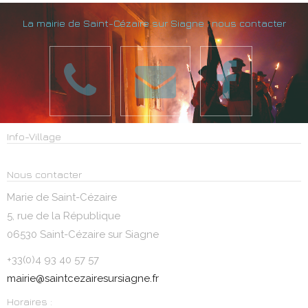
La mairie de Saint-Cézaire sur Siagne : nous contacter
Info-Village
Nous contacter
Marie de Saint-Cézaire
5, rue de la République
06530 Saint-Cézaire sur Siagne
+33(0)4 93 40 57 57
mairie@saintcezairesursiagne.fr
Horaires :