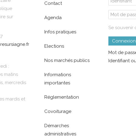
zaire
Contact
blique
re sur
Agenda
Se souvenir 
Infos pratiques
57
Connexion
resursiagne.fr
Elections
Mot de passe
Nos marchés publics
Identifiant ou
edi :
es matins
Informations
is, mercredis
importantes
Réglementation
es mardis et
Covoiturage
Démarches
administratives