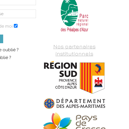
de moi
Nos partenaires
 oublié ?
institutionnels
blié ?