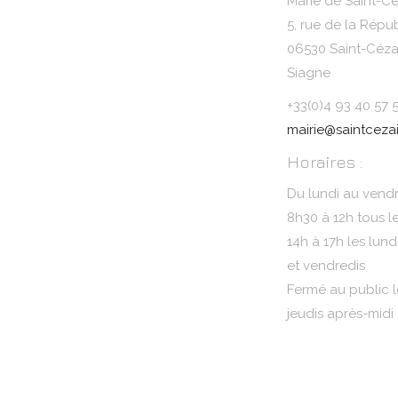
Marie de Saint-Cé
5, rue de la Répu
06530 Saint-Cézai
Siagne
+33(0)4 93 40 57 
mairie@saintcezai
Horaires :
Du lundi au vendr
8h30 à 12h tous l
14h à 17h les lund
et vendredis
Fermé au public l
jeudis après-midi