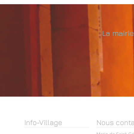
La mairi
Info-Village
Nous conta