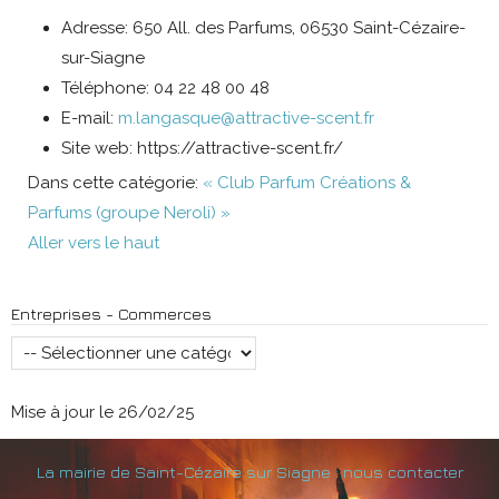
Adresse:
650 All. des Parfums, 06530 Saint-Cézaire-
sur-Siagne
Téléphone:
04 22 48 00 48
E-mail:
m.langasque@attractive-scent.fr
Site web:
https://attractive-scent.fr/
Dans cette catégorie:
« Club Parfum
Créations &
Parfums (groupe Neroli) »
Aller vers le haut
Entreprises - Commerces
Mise à jour le 26/02/25
La mairie de Saint-Cézaire sur Siagne : nous contacter