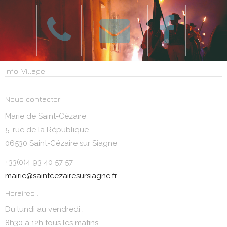
Info-Village
Nous contacter
Marie de Saint-Cézaire
5, rue de la République
06530 Saint-Cézaire sur Siagne
+33(0)4 93 40 57 57
mairie@saintcezairesursiagne.fr
Horaires :
Du lundi au vendredi :
8h30 à 12h tous les matins