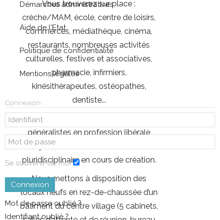
Vous trouverez sur place :
Démarches administratives
crèche/MAM, école, centre de loisirs,
Aide de l'Etat
commerces, médiathèque, cinéma,
restaurants, nombreuses activités
Politique de confidentialité
culturelles, festives et associatives,
pharmacie, infirmiers,
Mentions légales
kinésithérapeutes, ostéopathes,
dentiste...
Connexion
Nous recherchons des médecins
généralistes en profession libérale
pour notre maison de santé
pluridisciplinaire en cours de création.
Se souvenir de moi
Nous mettons à disposition des
Connexion
locaux neufs en rez-de-chaussée d’un
Mot de passe oublié ?
bâtiment du centre village (5 cabinets,
Identifiant oublié ?
salles d’attente et de réunion, bureau