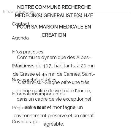
NOTRE COMMUNE RECHERCHE
Infos pratiques
MEDECIN(S) GENERALISTE(S) H/F
Contact
POUR SA MAISON MEDICALE EN
CREATION
Agenda
Infos pratiques
Commune dynamique des Alpes-
Maritimes de 4071 habitants, à 20 mn
Elections
de Grasse et 45 mn de Cannes, Saint-
Nos marchés publics
Cézaire-sur-Siagne offre une très
bonne qualité de vie toute l’année,
Informations importantes
dans un cadre de vie exceptionnel
entre mer et montagne, un
Réglementation
environnement préservé et un climat
Covoiturage
agréable.