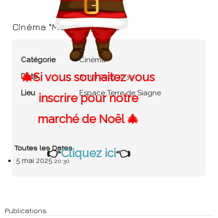
Cinéma "Moon le panda"
Catégorie
Cinéma
🎄Si vous souhaitez vous
Date
5 mai 2025
20:30
Lieu
Espace Terre de Siagne
inscrire pour notre
marché de Noël 🎄
Toutes les Dates
👉
Cliquez ici
👈
5 mai 2025
20:30
Publications