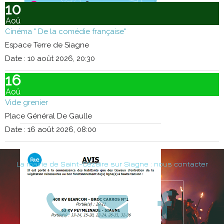
10
Aoû
Cinéma " De la comédie française"
Espace Terre de Siagne
Date :
10 août 2026, 20:30
16
Aoû
Vide grenier
Place Général De Gaulle
Date :
16 août 2026, 08:00
La mairie de Saint-Cézaire sur Siagne : nous contacter