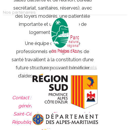
secrétariat, sanitaires, réserves), avec
Nos partenaires
des loyers modérés, une patientèle
importante et une possibilité de
logement temporaire.
Une équipe composée de
professionnels et d’organismes de
santé travaillent à la constitution d’une
Nos partenaires institutionnels
future structure pouvant bénéficier
d’aides financières à l’installation.
Contact : Valérie BRUNETTI, Directrice
générale des services, Mairie de
Saint-Cézaire-sur-Siagne, 5 rue de la
République, 06530 Saint-Cézaire-sur-