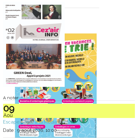
A noter
09
Aoû
Escape Game à la Médiathèque
Date :
9 août 2026, 10:00