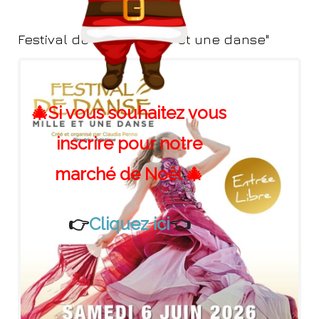
Festival de danse "Mille et une danse"
🎄Si vous souhaitez vous
inscrire pour notre
marché de Noël 🎄
👉
Cliquez ici
👈