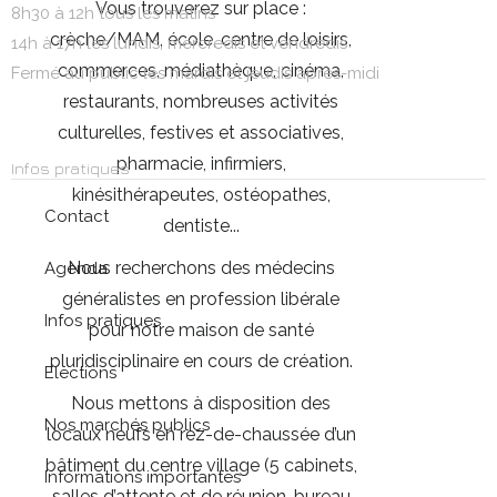
Vous trouverez sur place :
8h30 à 12h tous les matins
crèche/MAM, école, centre de loisirs,
14h à 17h les lundis, mercredis et vendredis
commerces, médiathèque, cinéma,
Fermé au public les mardis et jeudis après-midi
restaurants, nombreuses activités
culturelles, festives et associatives,
pharmacie, infirmiers,
Infos pratiques
kinésithérapeutes, ostéopathes,
Contact
dentiste...
Nous recherchons des médecins
Agenda
généralistes en profession libérale
Infos pratiques
pour notre maison de santé
pluridisciplinaire en cours de création.
Elections
Nous mettons à disposition des
Nos marchés publics
locaux neufs en rez-de-chaussée d’un
bâtiment du centre village (5 cabinets,
Informations importantes
salles d’attente et de réunion, bureau