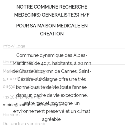
NOTRE COMMUNE RECHERCHE
MEDECIN(S) GENERALISTE(S) H/F
POUR SA MAISON MEDICALE EN
CREATION
Info-Village
Commune dynamique des Alpes-
Nous contacter
Maritimes de 4071 habitants, à 20 mn
Marie de Saint-Cézaire
de Grasse et 45 mn de Cannes, Saint-
5, rue de la République
Cézaire-sur-Siagne offre une très
06530 Saint-Cézaire sur Siagne
bonne qualité de vie toute l’année,
dans un cadre de vie exceptionnel
+33(0)4 93 40 57 57
entre mer et montagne, un
mairie@saintcezairesursiagne.fr
environnement préservé et un climat
Horaires :
agréable.
Du lundi au vendredi :