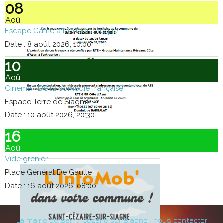
08
Aoû
Escape Game à la Médiathèque
Date :
8 août 2026, 10:00
10
Aoû
Cinéma " De la comédie française"
Espace Terre de Siagne
Date :
10 août 2026, 20:30
16
Aoû
Vide grenier
Place Général De Gaulle
Date :
16 août 2026, 08:00
La mairie de Saint-Cézaire sur Siagne : nous contacter