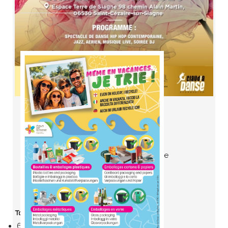
Catégorie
Rencontres Village
Date
6 juin 2026
10:00
Lieu
Espace Terre de Siagne
Toutes les Dates
6 juin 2026
10:00