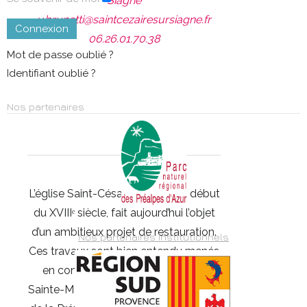
Siagne
v.brunetti@saintcezairesursiagne.fr
Connexion
06.26.01.70.38
Mot de passe oublié ?
Identifiant oublié ?
Nos partenaires
L’église Saint-Césaire, édifiée au début
du XVIIIᵉ siècle, fait aujourd’hui l’objet
d’un ambitieux projet de restauration.
Nos partenaires institutionnels
Ces travaux sont bien entendu menés
en concertation avec la Paroisse
Sainte-Marie des Sources, les services