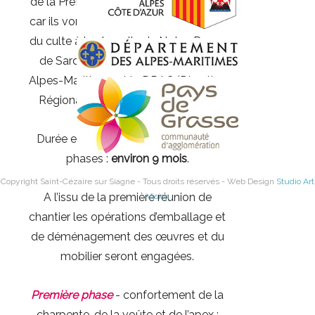
de la Préfecture des Alpes-Maritimes,
car ils vont nécessiter le déplacement
du culte à la chapelle de Notre-Dame
de Sardaigne, le Département des
Alpes-Maritimes et la DRAC (Direction
Régionale des Affaires Culturelles).
Durée estimée des travaux en deux
phases :
environ 9 mois
.
Copyright Saint-Cézaire sur Siagne - Tous droits réservés - Web Design
Studio Art
A l’issu de la première réunion de
Vision
chantier les opérations d’emballage et
de déménagement des œuvres et du
mobilier seront engagées.
Première phase
- confortement de la
charpente, de la voûte et de l’apex :