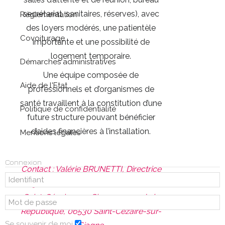
secrétariat, sanitaires, réserves), avec
Réglementation
des loyers modérés, une patientèle
Covoiturage
importante et une possibilité de
logement temporaire.
Démarches administratives
Une équipe composée de
Aide de l'Etat
professionnels et d’organismes de
santé travaillent à la constitution d’une
Politique de confidentialité
future structure pouvant bénéficier
d’aides financières à l’installation.
Mentions légales
Connexion
Contact : Valérie BRUNETTI, Directrice
générale des services, Mairie de
Saint-Cézaire-sur-Siagne, 5 rue de la
République, 06530 Saint-Cézaire-sur-
Se souvenir de moi